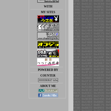
WITH
MY SITES
POWERED BY
COUNTER
ABOUT ME