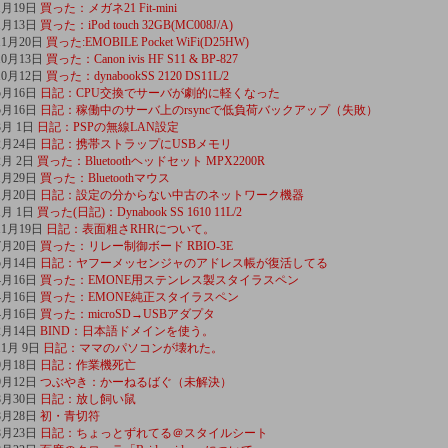
1月19日
買った：メガネ21 Fit-mini
1月13日
買った：iPod touch 32GB(MC008J/A)
11月20日
買った:EMOBILE Pocket WiFi(D25HW)
10月13日
買った：Canon ivis HF S11 & BP-827
10月12日
買った：dynabookSS 2120 DS11L/2
5月16日
日記：CPU交換でサーバが劇的に軽くなった
5月16日
日記：稼働中のサーバ上のrsyncで低負荷バックアップ（失敗）
3月 1日
日記：PSPの無線LAN設定
2月24日
日記：携帯ストラップにUSBメモリ
2月 2日
買った：Bluetoothヘッドセット MPX2200R
1月29日
買った：Bluetoothマウス
1月20日
日記：設定の分からない中古のネットワーク機器
1月 1日
買った(日記)：Dynabook SS 1610 11L/2
11月19日
日記：表面粗さRHRについて。
7月20日
買った：リレー制御ボード RBIO-3E
5月14日
日記：ヤフーメッセンジャのアドレス帳が復活してる
4月16日
買った：EMONE用ステンレス製スタイラスペン
4月16日
買った：EMONE純正スタイラスペン
4月16日
買った：microSD→USBアダプタ
2月14日
BIND：日本語ドメインを使う。
11月 9日
日記：ママのパソコンが壊れた。
9月18日
日記：作業機死亡
9月12日
つぶやき：かーねるばぐ（未解決）
8月30日
日記：放し飼い鼠
8月28日
初・青切符
8月23日
日記：ちょっとずれてる＠スタイルシート