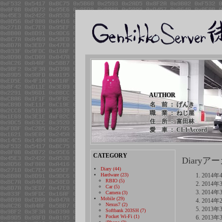
AUTHOR
名 前 ： げんき
職 業 ： ねじ屋
住 所 ： 富田林
愛 車 ： CL1 Accord
CATEGORY
Diaryア
Diary (44)
Hardware (23)
2014年
RBIO (5)
2014年
Car (5)
2014年
Camera (3)
Mobile (29)
2014年
Nexus7 (2)
2013年
Softbank 203SH (7)
Pocket Wi-Fi (1)
2013年