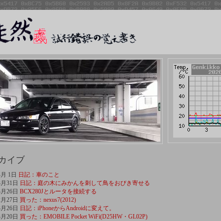
ーカイブ
4月 1日
日記：車のこと
3月31日
日記：庭の木にみかんを刺して鳥をおびき寄せる
3月26日
BCX280Jとルータを接続する
2月27日
買った：nexus7(2012)
3月26日
日記：iPhoneからAndroidに変えて。
3月20日
買った：EMOBILE Pocket WiFi(D25HW・GL02P)