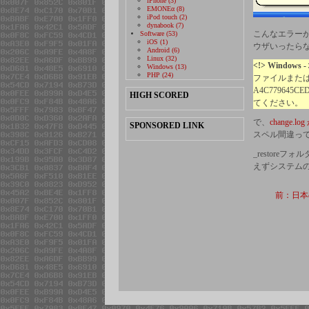
iPhone (3)
EMONEα (8)
iPod touch (2)
dynabook (7)
こんなエラー
Software (53)
iOS (1)
ウザいったら
Android (6)
Linux (32)
<!> Window
Windows (13)
PHP (24)
ファイルまたはディレクト
A4C77964
HIGH SCORED
てください。
で、
change
SPONSORED LINK
スペル間違っ
_restor
えずシステム
前：日本