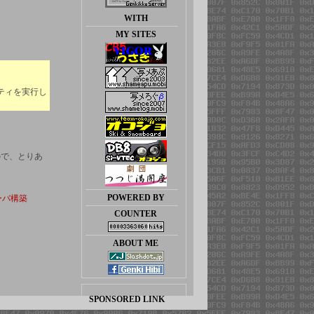
WITH
MY SITES
ィリティを実行し
ので、とりあ
POWERED BY
ーバ構築
COUNTER
ABOUT ME
SPONSORED LINK