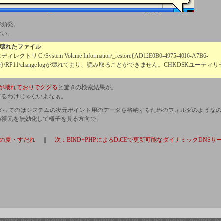
が頻発。
ない。
s - 壊れたファイル
リ C:\System Volume Information\_restore{AD12E0B0-4975-4016-A7B6-
5CED}\RP11\change.logが壊れており、読み取ることができません。CHKDSKユーテ
.log が壊れておりでググる
と驚きの検索結果が。
てるわけじゃないよなぁ。
eフォルダってのはシステムの復元ポイント用のデータを格納するためのフォルダのような
の復元を無効化して様子を見る方向で。
の夏・すだれ
||
次：BIND+PHPによるDiCEで更新可能なダイナミックDNSサ