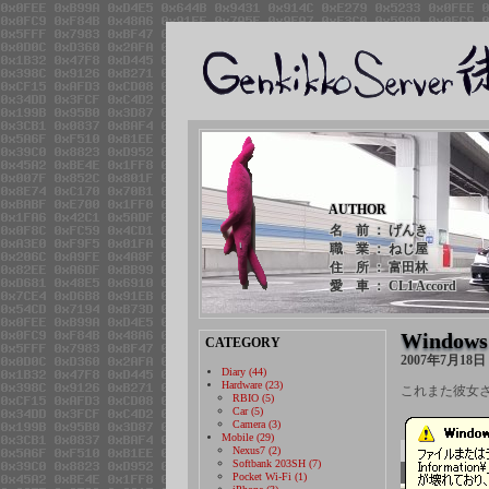
AUTHOR
名 前 ： げんき
職 業 ： ねじ屋
住 所 ： 富田林
愛 車 ： CL1 Accord
Windo
CATEGORY
2007年7月18
Diary (44)
Hardware (23)
これまた彼女
RBIO (5)
Car (5)
Camera (3)
Mobile (29)
Nexus7 (2)
Softbank 203SH (7)
Pocket Wi-Fi (1)